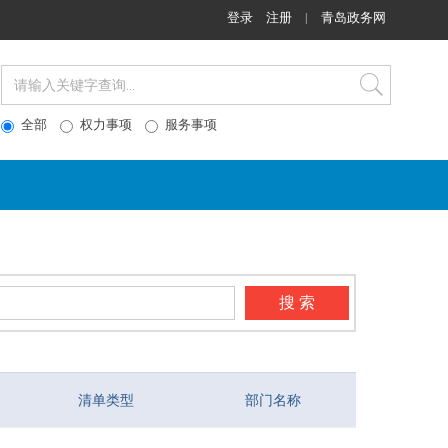
登录
注册
|
青岛政务网
全部
权力事项
服务事项
搜 索
清单类型
部门名称