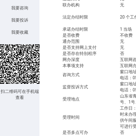
联办机构
无
我要咨询
法定办结时限
20 个
我要投诉
承诺办结时限
1 当场
我要收藏
是否收费
不收费
通办范围
无
是否支持网上支付
无
是否存在特别程序
否
网办深度
互联网
本事项支持
互联网
窗口地址
咨询方式
电话：05
窗口地
监督投诉方式
电话：05
扫二维码可在手机端
山东省青
查看
受理地点
号、1号
工作日：
时未办理
受理时间
供午间
可进行
是否多点可办
否