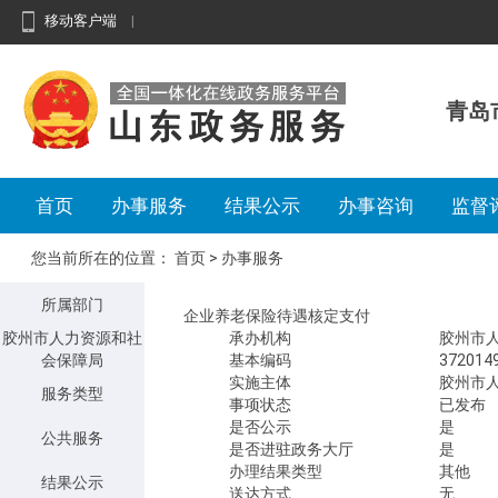
移动客户端
|
青岛
首页
办事服务
结果公示
办事咨询
监督
您当前所在的位置：
首页
>
办事服务
所属部门
企业养老保险待遇核定支付
胶州市人力资源和社
承办机构
胶州市
会保障局
基本编码
372014
实施主体
胶州市
服务类型
事项状态
已发布
是否公示
是
公共服务
是否进驻政务大厅
是
办理结果类型
其他
结果公示
送达方式
无